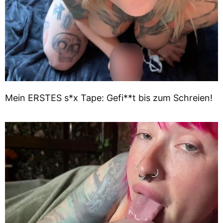
Mein ERSTES s*x Tape: Gefi**t bis zum Schreien!