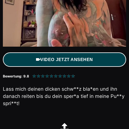
VIDEO JETZT ANSEHEN
★
★
★
★
★
★
★
★
★
★
Bewertung: 9.8
Lass mich deinen dicken schw**z bla*en und ihn
danach reiten bis du dein sper*a tief in meine Pu**y
spri**t!